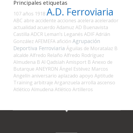
Principales etiquetas
A.D. Ferroviaria
107 años
1918
ABC
abre
accidente
acciones
acelera
acelerador
actualidad
acuerdo
Adamuz
AD Buenavista
Castilla
ADCR Leman’s Leganés
ADIF
Adrián
Agrupación
González
AFEMEFA
afición
Deportiva Ferroviaria
Águilas de Moratalaz B
alcalde
Alfredo Relaño
Alfredo Rodríguez
Almudena B
Al Qadsiah
Amisport B
Anexo de
Butarque
ANEYRON
Ángel Estévez Marcos
Angelín
aniversario
aplazado
apoyo
Aptitude
Training
arbitraje
Arganzuela
arrolla
ascenso
Atlético Almudena
Atlético Artilleros