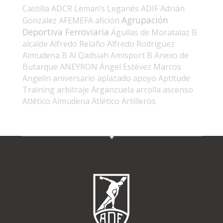
Castilla
ADCR Leman’s Leganés
ADIF
Adrián
Agrupación
González
AFEMEFA
afición
Deportiva Ferroviaria
Águilas de Moratalaz B
alcalde
Alfredo Relaño
Alfredo Rodríguez
Almudena B
Al Qadsiah
Amisport B
Anexo de
Butarque
ANEYRON
Ángel Estévez Marcos
Angelín
aniversario
aplazado
apoyo
Aptitude
Training
arbitraje
Arganzuela
arrolla
ascenso
Atlético Almudena
Atlético Artilleros