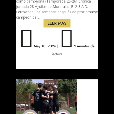
como campeona (Temporada 25-26) Crónica
jornada 28 Águilas de Moratalaz ‘B’ 2-3 A.D.
Ferroviaria​​​​​Dos semanas después de proclamarse
campeón del...
LEER MÁS


May 10, 2026
|
2 minutos de
lectura