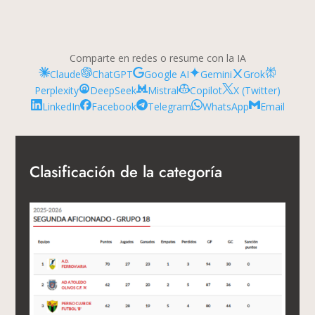
Comparte en redes o resume con la IA
Claude
ChatGPT
Google AI
Gemini
Grok
Perplexity
DeepSeek
Mistral
Copilot
X (Twitter)
LinkedIn
Facebook
Telegram
WhatsApp
Email
Clasificación de la categoría