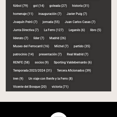
fútbol
(79)
gol
(14)
goleada
(27)
historia
(31)
homenaje
(11)
inauguración
(7)
Javier Puig
(7)
Joaquín Peiró
(7)
jornada
(55)
Juan Carlos Casas
(7)
Junta Directiva
(7)
La Ferro
(127)
Leganés
(6)
libro
(5)
liderato
(7)
líder
(7)
Madrid
(26)
Museo del Ferrocarril
(16)
Míchel
(7)
partido
(35)
patrocinio
(14)
presentación
(7)
Real Madrid
(7)
RENFE
(58)
socios
(9)
Sporting Valdebernardo
(6)
Temporada 2023/2024
(31)
Tercera Aficionados
(39)
tren
(9)
Un viaje con Renfe y la Ferro
(8)
Vicente del Bosque
(20)
victoria
(71)