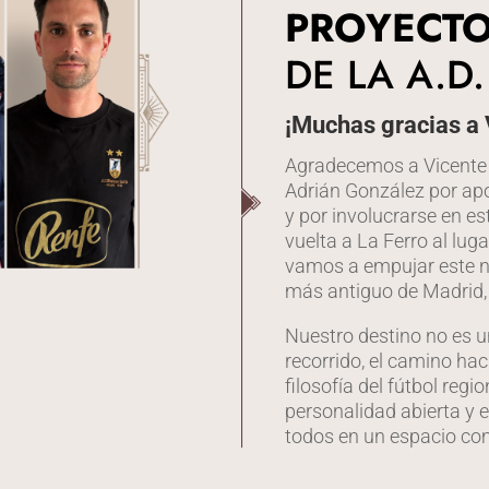
PROYECT
DE LA A.D
¡Muchas gracias a 
Agradecemos a Vicente 
Adrián González por apo
y por involucrarse en es
vuelta a La Ferro al lug
vamos a empujar este n
más antiguo de Madrid,
Nuestro destino no es un 
recorrido, el camino ha
filosofía del fútbol regi
personalidad abierta y e
todos en un espacio co