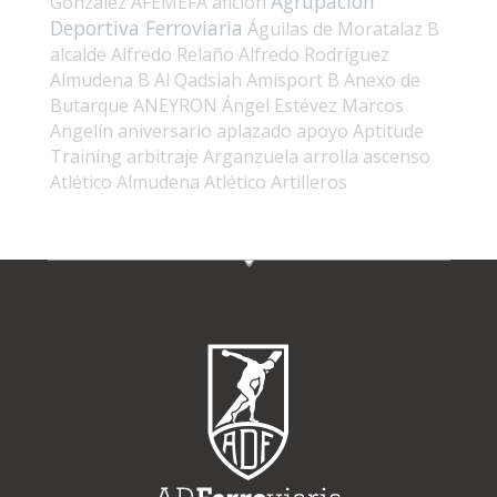
Agrupación
González
AFEMEFA
afición
Deportiva Ferroviaria
Águilas de Moratalaz B
alcalde
Alfredo Relaño
Alfredo Rodríguez
Almudena B
Al Qadsiah
Amisport B
Anexo de
Butarque
ANEYRON
Ángel Estévez Marcos
Angelín
aniversario
aplazado
apoyo
Aptitude
Training
arbitraje
Arganzuela
arrolla
ascenso
Atlético Almudena
Atlético Artilleros