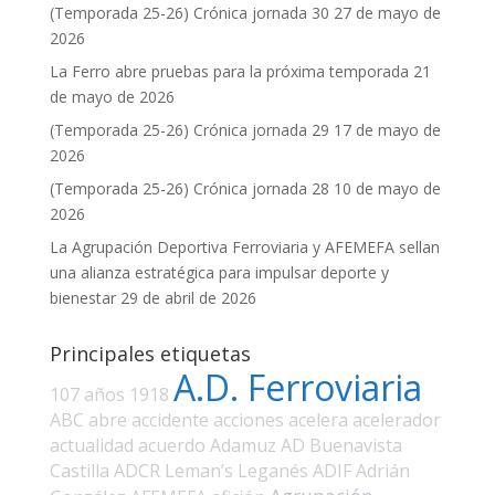
(Temporada 25-26) Crónica jornada 30
27 de mayo de
2026
La Ferro abre pruebas para la próxima temporada
21
de mayo de 2026
(Temporada 25-26) Crónica jornada 29
17 de mayo de
2026
(Temporada 25-26) Crónica jornada 28
10 de mayo de
2026
La Agrupación Deportiva Ferroviaria y AFEMEFA sellan
una alianza estratégica para impulsar deporte y
bienestar
29 de abril de 2026
Principales etiquetas
A.D. Ferroviaria
107 años
1918
ABC
abre
accidente
acciones
acelera
acelerador
actualidad
acuerdo
Adamuz
AD Buenavista
Castilla
ADCR Leman’s Leganés
ADIF
Adrián