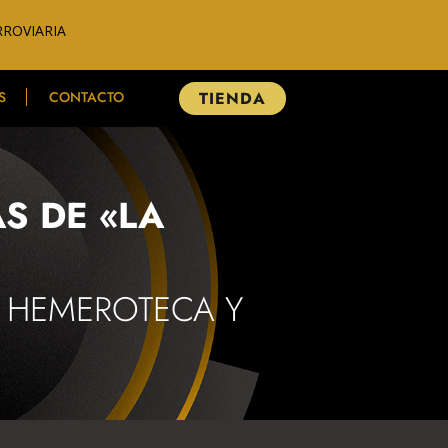
RROVIARIA
S
CONTACTO
TIENDA
S DE «LA
, HEMEROTECA Y