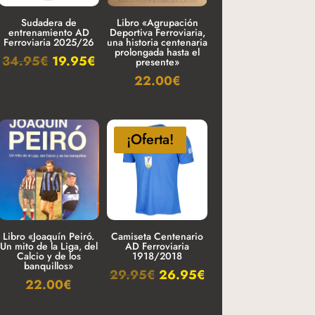
Sudadera de
Libro «Agrupación
entrenamiento AD
Deportiva Ferroviaria,
Ferroviaria 2025/26
una historia centenaria
prolongada hasta el
34.95
€
19.95
€
presente»
22.00
€
¡Oferta!
Libro «Joaquín Peiró.
Camiseta Centenario
Un mito de la Liga, del
AD Ferroviaria
Calcio y de los
1918/2018
banquillos»
29.95
€
26.95
€
22.00
€