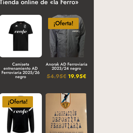
Tienda online de «la Ferro»
¡Oferta!
Camiseta
Anorak AD Ferroviaria
entrenamiento AD
2023/24 negro
Ferroviaria 2025/26
54.95
€
19.95
€
negro
¡Oferta!