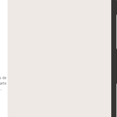
s de
arte
..