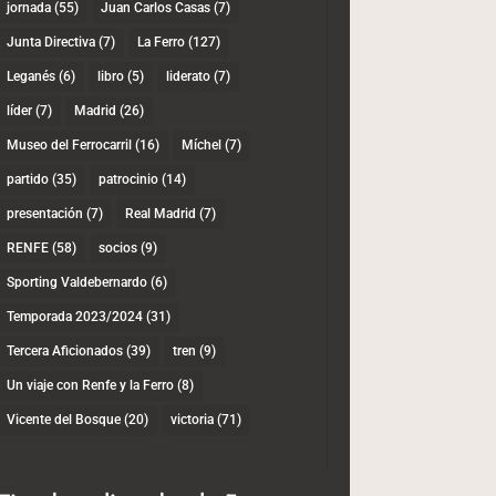
jornada
(55)
Juan Carlos Casas
(7)
Junta Directiva
(7)
La Ferro
(127)
Leganés
(6)
libro
(5)
liderato
(7)
líder
(7)
Madrid
(26)
Museo del Ferrocarril
(16)
Míchel
(7)
partido
(35)
patrocinio
(14)
presentación
(7)
Real Madrid
(7)
RENFE
(58)
socios
(9)
Sporting Valdebernardo
(6)
Temporada 2023/2024
(31)
Tercera Aficionados
(39)
tren
(9)
Un viaje con Renfe y la Ferro
(8)
Vicente del Bosque
(20)
victoria
(71)