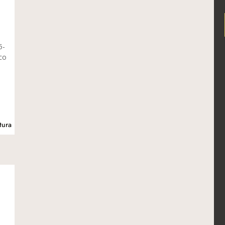
5-
ico
tura