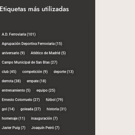
Etiquetas más utilizadas
Etiquetas
A.D. Ferroviaria
(101)
Agrupación Deportiva Ferroviaria
(15)
aniversario
(9)
Atlético de Madrid
(5)
Campo Municipal de San Blas
(27)
club
(45)
competición
(9)
deporte
(13)
derrota
(38)
empate
(18)
entrenamiento
(5)
equipo
(25)
Ernesto Cotorruelo
(27)
fútbol
(79)
gol
(14)
goleada
(27)
historia
(31)
homenaje
(11)
inauguración
(7)
Javier Puig
(7)
Joaquín Peiró
(7)