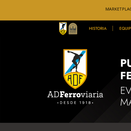
MARKETPLAC
HISTORIA
EQUI
P
F
E
M