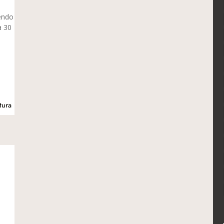
iendo
a 30
tura