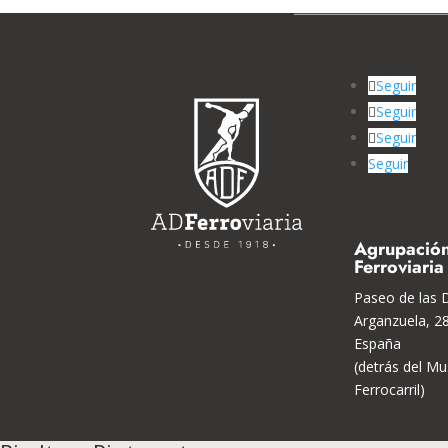
Seguir
Seguir
Seguir
Seguir
Agrupación
Ferroviaria
Paseo de las D
Arganzuela, 2
España
(detrás del Mu
Ferrocarril)