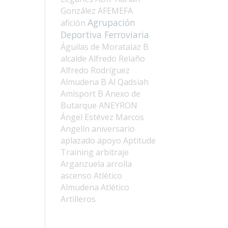
González
AFEMEFA
Agrupación
afición
Deportiva Ferroviaria
Águilas de Moratalaz B
alcalde
Alfredo Relaño
Alfredo Rodríguez
Almudena B
Al Qadsiah
Amisport B
Anexo de
Butarque
ANEYRON
Ángel Estévez Marcos
Angelín
aniversario
aplazado
apoyo
Aptitude
Training
arbitraje
Arganzuela
arrolla
ascenso
Atlético
Almudena
Atlético
Artilleros