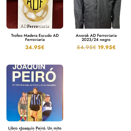
Trofeo Madera Escudo AD
Anorak AD Ferroviaria
Ferroviaria
2023/24 negro
34.95
€
54.95
€
19.95
€
Libro «Joaquín Peiró. Un mito