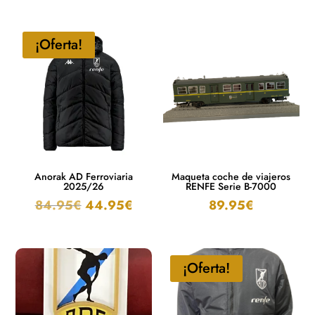
¡Oferta!
Anorak AD Ferroviaria
Maqueta coche de viajeros
2025/26
RENFE Serie B-7000
84.95
€
44.95
€
89.95
€
¡Oferta!