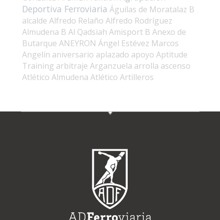
Deportiva Ferroviaria
Águilas de Moratalaz B
alcalde
Alfredo Relaño
Alfredo Rodríguez
Almudena B
Al Qadsiah
Amisport B
Anexo de
Butarque
ANEYRON
Ángel Estévez Marcos
Angelín
aniversario
aplazado
apoyo
Aptitude
Training
arbitraje
Arganzuela
arrolla
ascenso
Atlético Almudena
Atlético Artilleros