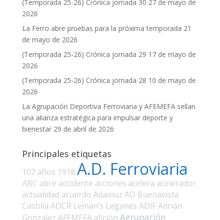
(Temporada 25-26) Crónica jornada 30
27 de mayo de
2026
La Ferro abre pruebas para la próxima temporada
21
de mayo de 2026
(Temporada 25-26) Crónica jornada 29
17 de mayo de
2026
(Temporada 25-26) Crónica jornada 28
10 de mayo de
2026
La Agrupación Deportiva Ferroviaria y AFEMEFA sellan
una alianza estratégica para impulsar deporte y
bienestar
29 de abril de 2026
Principales etiquetas
A.D. Ferroviaria
107 años
1918
ABC
abre
accidente
acciones
acelera
acelerador
actualidad
acuerdo
Adamuz
AD Buenavista
Castilla
ADCR Leman’s Leganés
ADIF
Adrián
Agrupación
González
AFEMEFA
afición