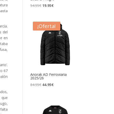
atura
54.95
€
19.95
€
hasta
¡Oferta!
rcía.
s del
ue en
staba
fusa,
rio’.
to 67
Anorak AD Ferroviaria
balón
2025/26
84.95
€
44.95
€
ados,
a que
Hugo,
falta