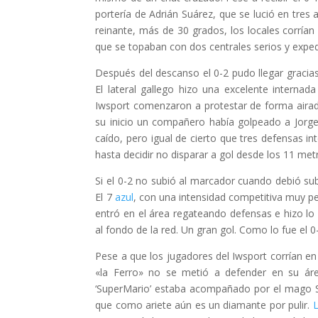
portería de Adrián Suárez, que se lució en tres
reinante, más de 30 grados, los locales corrí
que se topaban con dos centrales serios y expedit
Después del descanso el 0-2 pudo llegar gracias
El lateral gallego hizo una excelente inter
Iwsport comenzaron a protestar de forma airad
su inicio un compañero había golpeado a Jorge 
caído, pero igual de cierto que tres defensas i
hasta decidir no disparar a gol desde los 11 metr
Si el 0-2 no subió al marcador cuando debió sub
El 7
azul
, con una intensidad competitiva muy per
entró en el área regateando defensas e hizo lo 
al fondo de la red. Un gran gol. Como lo fue el 0
Pese a que los jugadores del Iwsport corrían en
«la Ferro» no se metió a defender en su áre
‘SuperMario’ estaba acompañado por el mago Sa
que como ariete aún es un diamante por pulir.
L