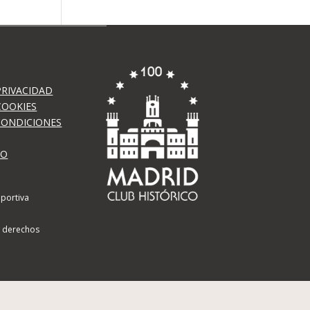
PRIVACIDAD
COOKIES
CONDICIONES
TO
portiva
s derechos