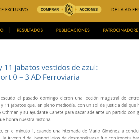
E EXCLUSIVO
DE LA AD FE
PO
RESULTADOS
PUBLICACIONES
PATROCINADORE
 11 jabatos vestidos de azul:
ort 0 – 3 AD Ferroviaria
o escudo el pasado domingo dieron una lección magistral de entr
o y 11 jabatos que, en pleno mediodía, con un sol de justicia del que 
 de Othman y su ayudante Cañete para sacar adelante un partido con g
ue honra nuestra historia.
o, en el minuto 1, cuando una internada de Mario Giménez la conclu
, la juventud del Iwsport lejos de desmoralizarse fue con ímpetu hac