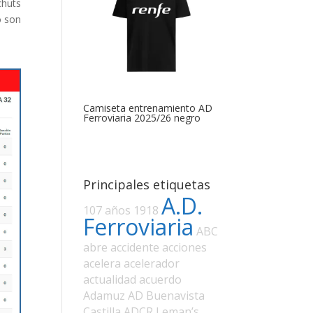
chuts
o son
Camiseta entrenamiento AD
Ferroviaria 2025/26 negro
Principales etiquetas
A.D.
107 años
1918
Ferroviaria
ABC
abre
accidente
acciones
acelera
acelerador
actualidad
acuerdo
Adamuz
AD Buenavista
Castilla
ADCR Leman’s