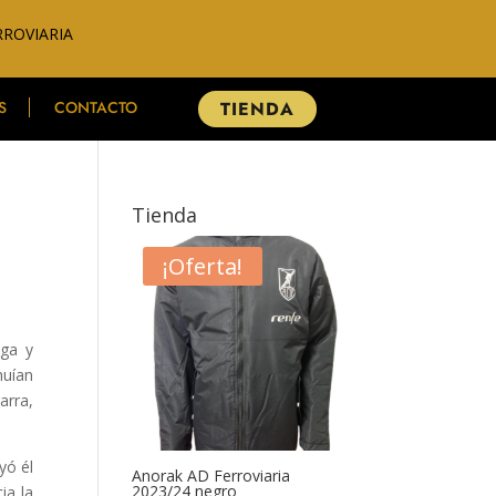
RROVIARIA
S
CONTACTO
TIENDA
Tienda
¡Oferta!
ega y
huían
arra,
yó él
Anorak AD Ferroviaria
2023/24 negro
ia la