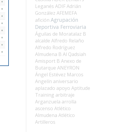
Leganés
ADIF
Adrián
González
AFEMEFA
Agrupación
afición
Deportiva Ferroviaria
Águilas de Moratalaz B
alcalde
Alfredo Relaño
Alfredo Rodríguez
Almudena B
Al Qadsiah
Amisport B
Anexo de
Butarque
ANEYRON
Ángel Estévez Marcos
Angelín
aniversario
aplazado
apoyo
Aptitude
Training
arbitraje
Arganzuela
arrolla
ascenso
Atlético
Almudena
Atlético
Artilleros