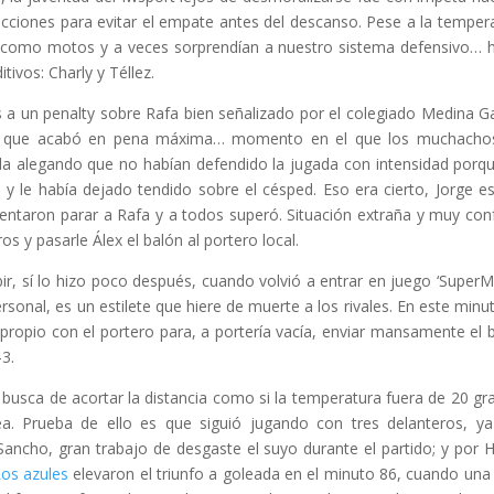
 acciones para evitar el empate antes del descanso. Pese a la temper
an como motos y a veces sorprendían a nuestro sistema defensivo… 
ivos: Charly y Téllez.
 a un penalty sobre Rafa bien señalizado por el colegiado Medina Ga
nada que acabó en pena máxima… momento en el que los muchacho
a alegando que no habían defendido la jugada con intensidad porq
y le había dejado tendido sobre el césped. Eso era cierto, Jorge e
ntentaron parar a Rafa y a todos superó. Situación extraña y muy con
os y pasarle Álex el balón al portero local.
ir, sí lo hizo poco después, cuando volvió a entrar en juego ‘SuperMa
sonal, es un estilete que hiere de muerte a los rivales. En este minu
propio con el portero para, a portería vacía, enviar mansamente el 
-3.
 busca de acortar la distancia como si la temperatura fuera de 20 gr
a. Prueba de ello es que siguió jugando con tres delanteros, y
ncho, gran trabajo de desgaste el suyo durante el partido; y por 
os azules
elevaron el triunfo a goleada en el minuto 86, cuando una 