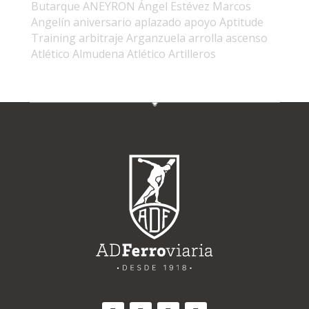
Butarque
ANEYRON
Ángel Estévez Marcos
Angelín
aniversario
aplazado
apoyo
Aptitude
Training
arbitraje
Arganzuela
arrolla
ascenso
Atlético Almudena
Atlético Artilleros