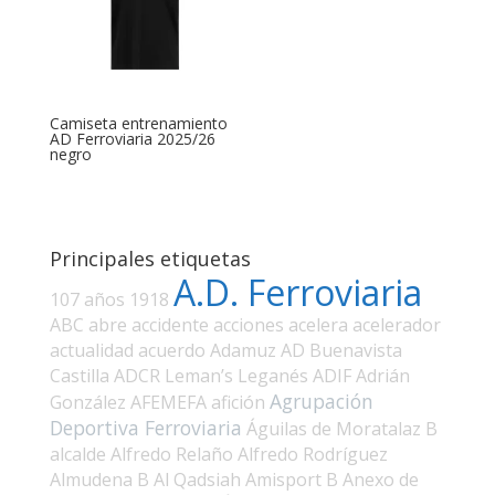
Camiseta entrenamiento
AD Ferroviaria 2025/26
negro
Principales etiquetas
A.D. Ferroviaria
107 años
1918
ABC
abre
accidente
acciones
acelera
acelerador
actualidad
acuerdo
Adamuz
AD Buenavista
Castilla
ADCR Leman’s Leganés
ADIF
Adrián
Agrupación
González
AFEMEFA
afición
Deportiva Ferroviaria
Águilas de Moratalaz B
alcalde
Alfredo Relaño
Alfredo Rodríguez
Almudena B
Al Qadsiah
Amisport B
Anexo de