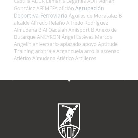
Castilla
ADCR Leman’s Leganés
ADIF
Adrián
Agrupación
González
AFEMEFA
afición
Deportiva Ferroviaria
Águilas de Moratalaz B
alcalde
Alfredo Relaño
Alfredo Rodríguez
Almudena B
Al Qadsiah
Amisport B
Anexo de
Butarque
ANEYRON
Ángel Estévez Marcos
Angelín
aniversario
aplazado
apoyo
Aptitude
Training
arbitraje
Arganzuela
arrolla
ascenso
Atlético Almudena
Atlético Artilleros