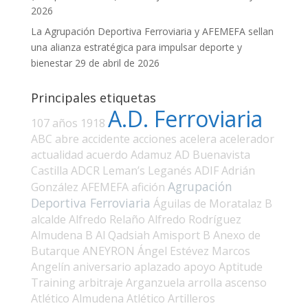
2026
La Agrupación Deportiva Ferroviaria y AFEMEFA sellan
una alianza estratégica para impulsar deporte y
bienestar
29 de abril de 2026
Principales etiquetas
A.D. Ferroviaria
107 años
1918
ABC
abre
accidente
acciones
acelera
acelerador
actualidad
acuerdo
Adamuz
AD Buenavista
Castilla
ADCR Leman’s Leganés
ADIF
Adrián
Agrupación
González
AFEMEFA
afición
Deportiva Ferroviaria
Águilas de Moratalaz B
alcalde
Alfredo Relaño
Alfredo Rodríguez
Almudena B
Al Qadsiah
Amisport B
Anexo de
Butarque
ANEYRON
Ángel Estévez Marcos
Angelín
aniversario
aplazado
apoyo
Aptitude
Training
arbitraje
Arganzuela
arrolla
ascenso
Atlético Almudena
Atlético Artilleros