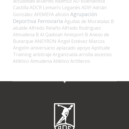
actualidad
acuerdo
Adamuz
AD Buenavista
Castilla
ADCR Leman’s Leganés
ADIF
Adrián
Agrupación
González
AFEMEFA
afición
Deportiva Ferroviaria
Águilas de Moratalaz B
alcalde
Alfredo Relaño
Alfredo Rodríguez
Almudena B
Al Qadsiah
Amisport B
Anexo de
Butarque
ANEYRON
Ángel Estévez Marcos
Angelín
aniversario
aplazado
apoyo
Aptitude
Training
arbitraje
Arganzuela
arrolla
ascenso
Atlético Almudena
Atlético Artilleros