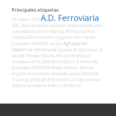
Principales etiquetas
A.D. Ferroviaria
107 años
1918
ABC
abre
accidente
acciones
acelera
acelerador
actualidad
acuerdo
Adamuz
AD Buenavista
Castilla
ADCR Leman’s Leganés
ADIF
Adrián
Agrupación
González
AFEMEFA
afición
Deportiva Ferroviaria
Águilas de Moratalaz B
alcalde
Alfredo Relaño
Alfredo Rodríguez
Almudena B
Al Qadsiah
Amisport B
Anexo de
Butarque
ANEYRON
Ángel Estévez Marcos
Angelín
aniversario
aplazado
apoyo
Aptitude
Training
arbitraje
Arganzuela
arrolla
ascenso
Atlético Almudena
Atlético Artilleros