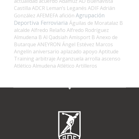
actualidad
acuerdo
Adamuz
AD Buenavista
Castilla
ADCR Leman’s Leganés
ADIF
Adrián
Agrupación
González
AFEMEFA
afición
Deportiva Ferroviaria
Águilas de Moratalaz B
alcalde
Alfredo Relaño
Alfredo Rodríguez
Almudena B
Al Qadsiah
Amisport B
Anexo de
Butarque
ANEYRON
Ángel Estévez Marcos
Angelín
aniversario
aplazado
apoyo
Aptitude
Training
arbitraje
Arganzuela
arrolla
ascenso
Atlético Almudena
Atlético Artilleros