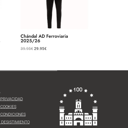
Chándal AD Ferroviaria
s
2025/26
39.95
€
29.95
€
L
 PRIVACIDAD
 COOKIES
 CONDICIONES
 DESISTIMIENTO